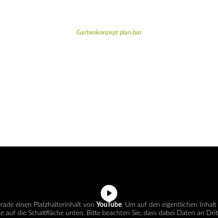
Gartenkonzept plan.bar
erade einen Platzhalterinhalt von
YouTube
. Um auf den eigentlichen Inhalt
ie auf die Schaltfläche unten. Bitte beachten Sie, dass dabei Daten an Dri