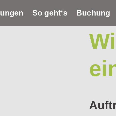
tungen
So geht‘s
Buchung
Wi
ei
Auft