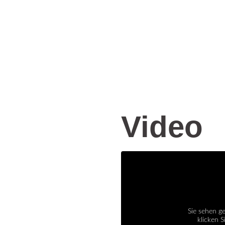
Video
Sie sehen g
klicken S