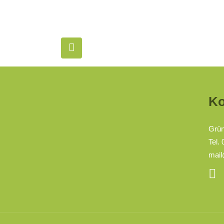
Ko
Grü
Tel.
mail