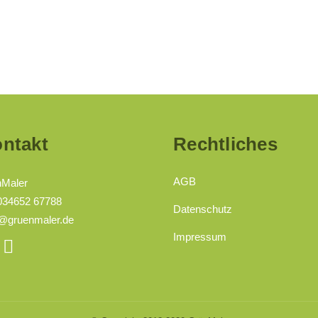
ntakt
Rechtliches
AGB
nMaler
 034652 67788
Datenschutz
@gruenmaler.de
Impressum