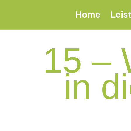
Home
Leis
15 – 
in d