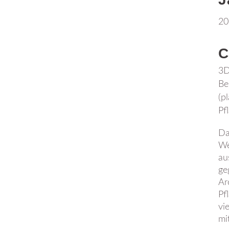
20
C
3D
Be
(p
Pf
Da
We
au
ge
Ar
Pf
vi
mi