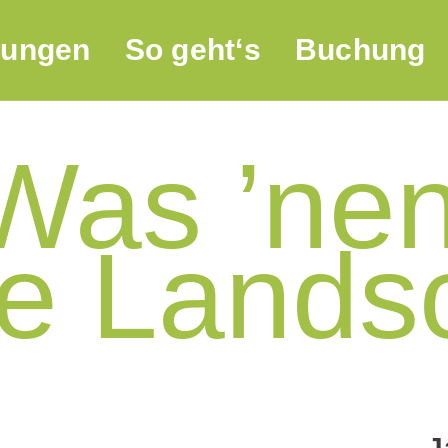
tungen
So geht‘s
Buchung
Was ’nen
ie Lands
J